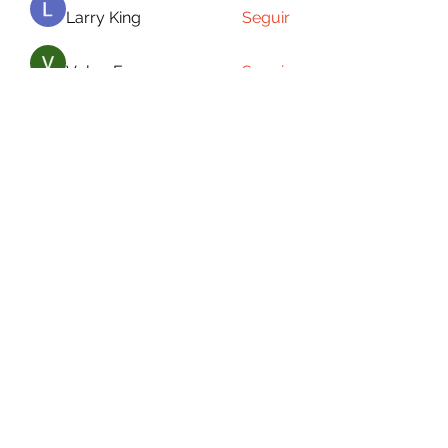
Larry King
Seguir
Volpa Faro
Seguir
carlapaixao
Seguir
mayuri kathade
Seguir
Ver todos os membros (12)
POLÍTICA DE TROCA E DEVOLUÇÃO DNA SCHOOL
©2022 | DNA School