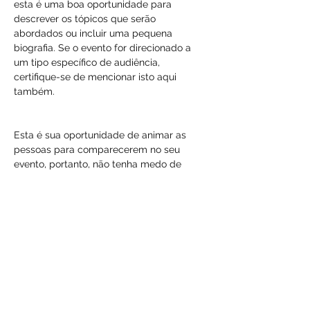
esta é uma boa oportunidade para 
descrever os tópicos que serão 
abordados ou incluir uma pequena 
biografia. Se o evento for direcionado a 
um tipo específico de audiência, 
certifique-se de mencionar isto aqui 
também.
Esta é sua oportunidade de animar as 
pessoas para comparecerem no seu 
evento, portanto, não tenha medo de 
mostrar personalidade e entusiasmo! 
Incentive seus visitantes a se registrarem, 
preencherem o RSVP, ou comprarem um 
ingresso hoje mesmo para reservarem a 