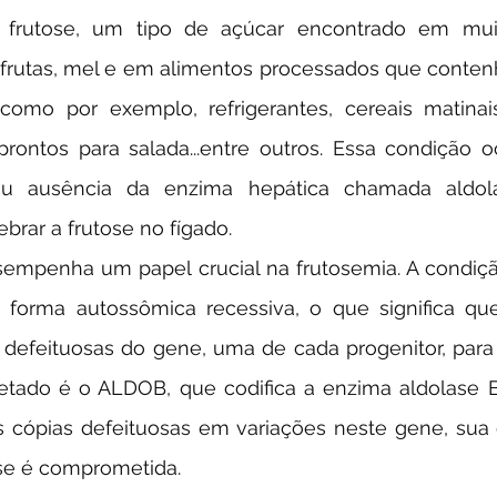
frutose, um tipo de açúcar encontrado em muito
frutas, mel e em alimentos processados que conten
como por exemplo, refrigerantes, cereais matinais,
prontos para salada...entre outros. Essa condição o
ou ausência da enzima hepática chamada aldol
brar a frutose no fígado.
 forma autossômica recessiva, o que significa que
 defeituosas do gene, uma de cada progenitor, para
etado é o ALDOB, que codifica a enzima aldolase 
 cópias defeituosas em variações neste gene, sua 
ose é comprometida.