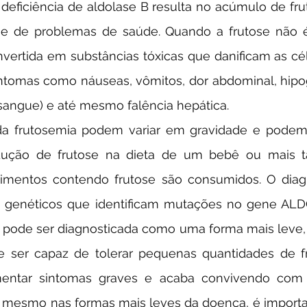
e de problemas de saúde. Quando a frutose não 
vertida em substâncias tóxicas que danificam as cél
ntomas como náuseas, vômitos, dor abdominal, hipog
 sangue) e até mesmo falência hepática.
dução de frutose na dieta de um bebê ou mais t
limentos contendo frutose são consumidos. O diagnó
s genéticos que identificam mutações no gene ALD
 pode ser diagnosticada como uma forma mais leve, o
 ser capaz de tolerar pequenas quantidades de f
entar sintomas graves e acaba convivendo com i
 mesmo nas formas mais leves da doença, é importan