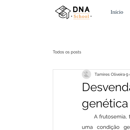
Início
Todos os posts
Tamires Oliveira
9 
Desvenda
genética
	A frutosemia, também conhecida como intolerância hereditária à frutose (HFI), é 
uma condição ge