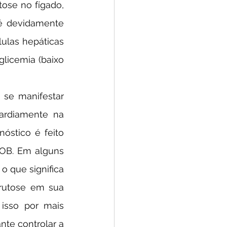
é devidamente 
ulas hepáticas 
licemia (baixo 
ardiamente na 
stico é feito 
OB. Em alguns 
 que significa 
rutose em sua 
sso por mais 
te controlar a 