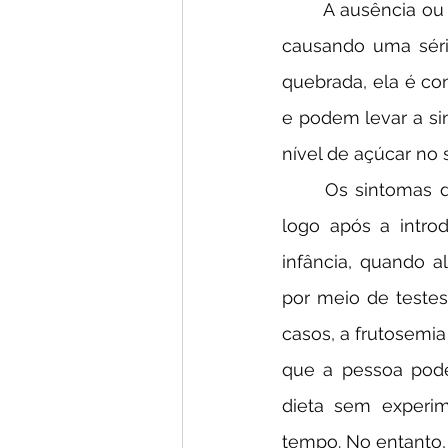
	A ausência ou deficiência de aldolase B resulta no acúmulo de frutose no fígado, 
causando uma séri
quebrada, ela é con
e podem levar a si
nível de açúcar no
	Os sintomas da frutosemia podem variar em gravidade e podem se manifestar 
logo após a intro
infância, quando a
por meio de teste
casos, a frutosemia
que a pessoa pode
dieta sem experim
tempo. No entanto,