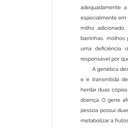
adequadamente a 
especialmente em 
milho adicionado, 
barrinhas, molhos 
uma deficiência 
responsável por que
	A genética desempenha um papel crucial na frutosemia. A condição é hereditária 
e é transmitida de
herdar duas cópias
doença. O gene af
pessoa possui duas
metabolizar a frut