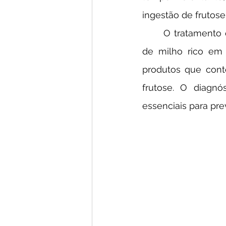
ingestão de frutose
	O tratamento da frutosemia envolve a exclusão rigorosa da frutose e do xarope 
de milho rico em f
produtos que cont
frutose. O diagnó
essenciais para pr